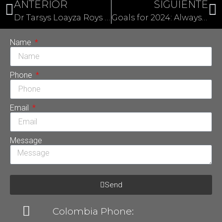
ANTERIOR
SIGUIENTE
Dr Tarsys Loayza Roys and smile design for celebrities
Goals for 2024: Always smile
Name
Phone
Email
Message
Send
Colombia Phone: